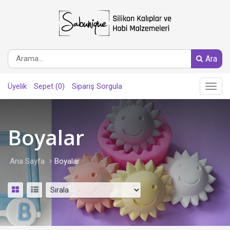
Ara
Üyelik
Sepet (0)
Sipariş Sorgula
Main
Menu
Boyalar
Ana Sayfa
Boyalar