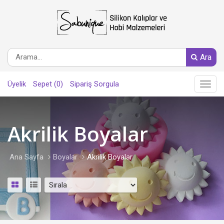
Ara
Üyelik
Sepet (0)
Sipariş Sorgula
Main
Menu
Akrilik Boyalar
Ana Sayfa
Boyalar
Akrilik Boyalar