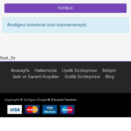
FİLTRELE
Aradığınız kriterlerde ürün bulunamamıştır..
fiyat_0x
Anasayfa
Hakkımızda
Üyelik Sözleşmesi
İletişim
İade ve Garanti Koşulları
Gizlilik Sözleşmesi
Blog
Copyright © Dörtgen Dizayn®
E-ticaret Yazılımı