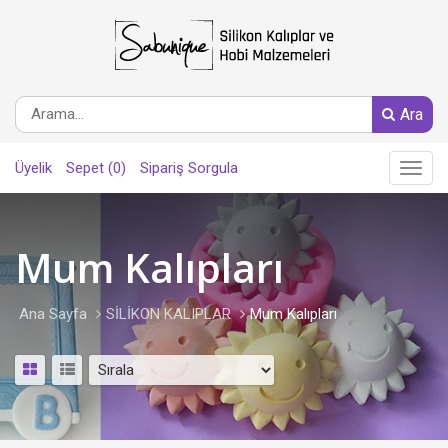
Ara
Üyelik
Sepet (0)
Sipariş Sorgula
Main
Menu
Mum Kalıpları
Ana Sayfa
SİLİKON KALIPLAR
Mum Kalıpları