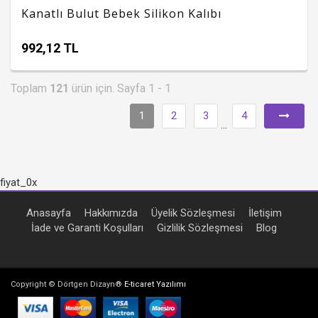
Kanatlı Bulut Bebek Silikon Kalıbı
992,12 TL
Toplam
121
ürün için. Sayfa 1 - 1
1
2
3
4
...
fiyat_0x
Anasayfa
Hakkımızda
Üyelik Sözleşmesi
İletişim
İade ve Garanti Koşulları
Gizlilik Sözleşmesi
Blog
Copyright © Dörtgen Dizayn®
E-ticaret Yazılımı