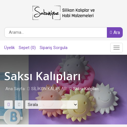
Ara
Üyelik
Sepet (0)
Sipariş Sorgula
Main
Menu
Saksı Kalıpları
Ana Sayfa
SİLİKON KALIPLAR
Saksı Kalıpları