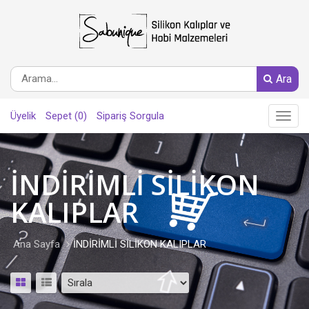
Ara
Üyelik
Sepet (0)
Sipariş Sorgula
Main
Menu
İNDİRİMLİ SİLİKON
KALIPLAR
Ana Sayfa
İNDİRİMLİ SİLİKON KALIPLAR