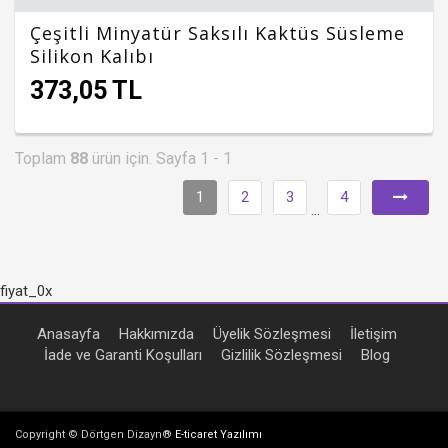
Çeşitli Minyatür Saksılı Kaktüs Süsleme
Silikon Kalıbı
373,05 TL
Toplam
88
ürün için. Sayfa 1 - 1
1
2
3
4
...
fiyat_0x
Anasayfa
Hakkımızda
Üyelik Sözleşmesi
İletişim
İade ve Garanti Koşulları
Gizlilik Sözleşmesi
Blog
Copyright © Dörtgen Dizayn®
E-ticaret Yazılımı