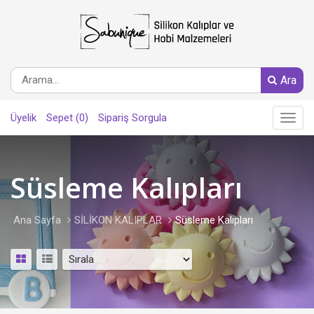
Ara
Üyelik
Sepet (0)
Sipariş Sorgula
Main
Menu
Süsleme Kalıpları
Ana Sayfa
SİLİKON KALIPLAR
Süsleme Kalıpları