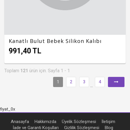
Kanatlı Bulut Bebek Silikon Kalıbı
991,40 TL
Toplam
121
ürün için. Sayfa 1 - 1
1
2
3
4
...
fiyat_0x
Anasayfa
Hakkımızda
Üyelik Sözleşmesi
İletişim
İade ve Garanti Koşulları
Gizlilik Sözleşmesi
Blog