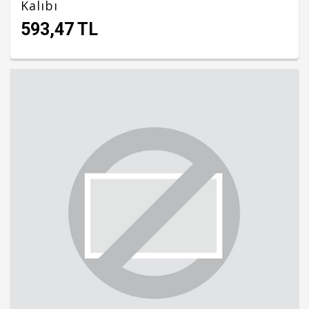
Kalıbı
593,47 TL