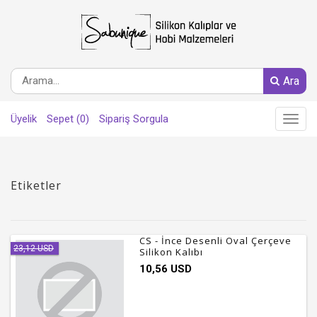
Ara
Üyelik
Sepet (0)
Sipariş Sorgula
Main
Menu
Etiketler
CS - İnce Desenli Oval Çerçeve
23,12 USD
Silikon Kalıbı
10,56 USD