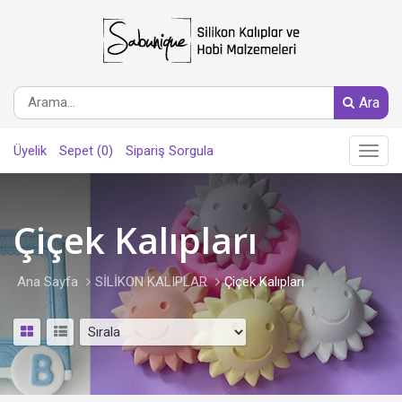
Ara
Üyelik
Sepet (0)
Sipariş Sorgula
Main
Menu
Çiçek Kalıpları
Ana Sayfa
SİLİKON KALIPLAR
Çiçek Kalıpları