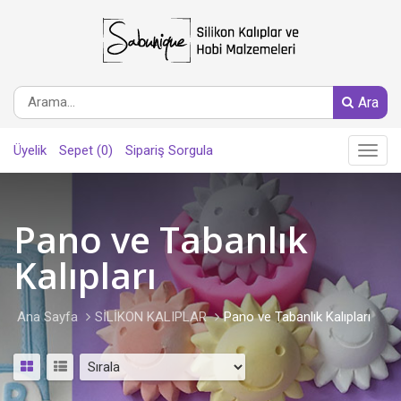
Ara
Üyelik
Sepet (0)
Sipariş Sorgula
Main
Menu
Pano ve Tabanlık
Kalıpları
Ana Sayfa
SİLİKON KALIPLAR
Pano ve Tabanlık Kalıpları