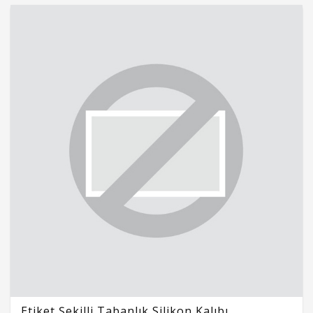
Etiket Şekilli Tabanlık Silikon Kalıbı